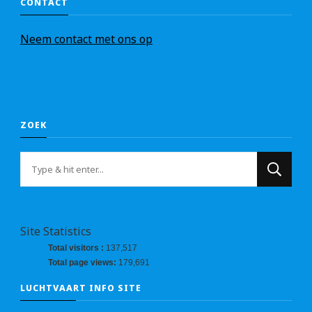
CONTACT
Nee
m
contact met ons op
ZOEK
Op
zoek
naar
iets?
Site Statistics
Total visitors :
137,517
Total page views:
179,691
LUCHTVAART INFO SITE