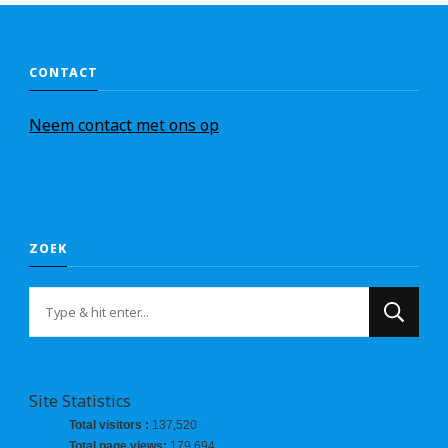
CONTACT
Nee
m
contact met ons op
ZOEK
Op
zoek
naar
iets?
Site Statistics
Total visitors :
137,520
Total page views:
179,694