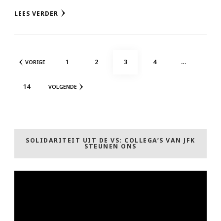
LEES VERDER
Berichten
PAGINA
PAGINA
PAGINA
PAGINA
1
2
3
4
…
VORIGE
paginering
PAGINA
14
VOLGENDE
SOLIDARITEIT UIT DE VS: COLLEGA’S VAN JFK
STEUNEN ONS
Videospeler