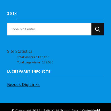
ZOEK
Op
zoek
naar
iets?
Site Statistics
Total visitors :
137,427
Total page views:
179,586
LUCHTVAART INFO SITE
Bezoek DigiLinks
© Copyright 2024 - FNV KLM Grond
Vilva | Ontwikkeld