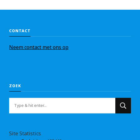
CONTACT
Nee
m
contact met ons op
ZOEK
Op
zoek
naar
iets?
Site Statistics