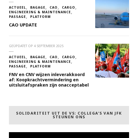
ACTUEEL
BAGAGE
CAO
CARGO
ENGINEERING & MAINTENANCE
PASSAGE
PLATFORM
CAO UPDATE
GEÜPDATET OP
4 SEPTEMBER 2025
ACTUEEL
BAGAGE
CAO
CARGO
ENGINEERING & MAINTENANCE
PASSAGE
PLATFORM
FNV en CNV wijzen inleverakkoord
af: Koopkrachtvermindering en
uitsluitafspraken zijn onacceptabel
SOLIDARITEIT UIT DE VS: COLLEGA’S VAN JFK
STEUNEN ONS
Videospeler