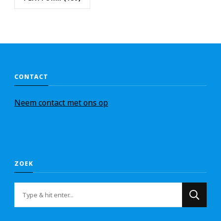
CONTACT
Nee
m
contact met ons op
ZOEK
Op
zoek
naar