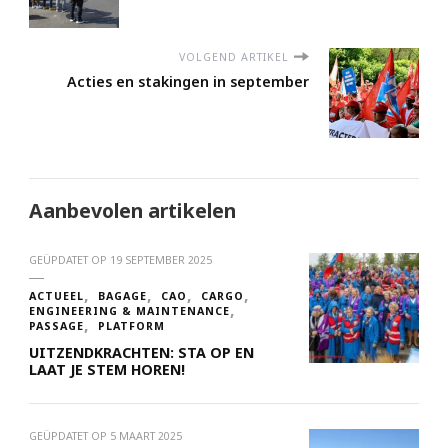
VOLGEND ARTIKEL
Acties en stakingen in september
Aanbevolen artikelen
GEÜPDATET OP
19 SEPTEMBER 2025
ACTUEEL
BAGAGE
CAO
CARGO
ENGINEERING & MAINTENANCE
PASSAGE
PLATFORM
UITZENDKRACHTEN: STA OP EN
LAAT JE STEM HOREN!
GEÜPDATET OP
5 MAART 2025