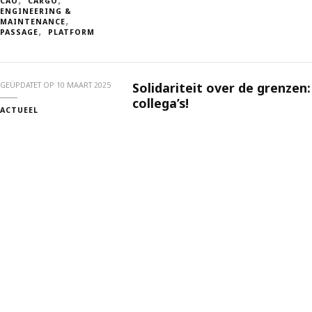
CAO
CARGO
ENGINEERING &
MAINTENANCE
PASSAGE
PLATFORM
Solidariteit over de grenzen
GEÜPDATET OP
10 MAART 2025
collega’s!
ACTUEEL