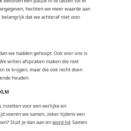
besloten een pauze in te lassen tot er
 aangegeven, hechten we meer waarde aan
 belangrijk dat we achteraf niet voor
t dan we hadden gehoopt. Ook voor ons is
. We willen afspraken maken die niet
n te krijgen, maar die ook recht doen
iende houden.
 KLM
 inzetten voor een eerlijke en
ijd voeren we samen, zeker tijdens een
doen? Sluit je dan aan en
word lid
. Samen