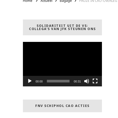
Home
Actueel
Bagage
PAUZE IN CAO-OVERLE
SOLIDARITEIT UIT DE VS:
COLLEGA’S VAN JFK STEUNEN ONS
Videospeler
00:00
00:31
FNV SCHIPHOL CAO ACTIES