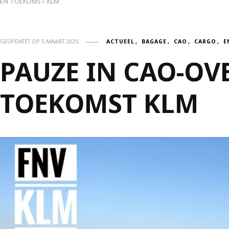
G EN TOEKOMST KLM
GEÜPDATET OP
5 MAART 2025
ACTUEEL
BAGAGE
CAO
CARGO
E
PAUZE IN CAO-OV
TOEKOMST KLM