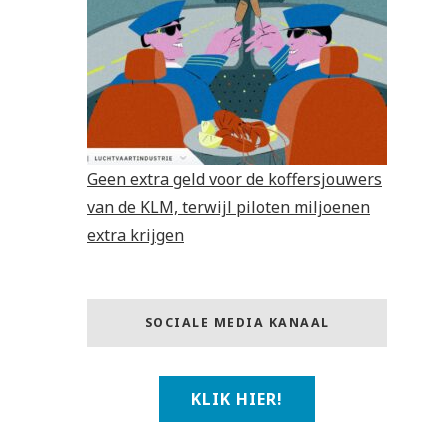
Geen extra geld voor de koffersjouwers
van de KLM, terwijl piloten miljoenen
extra krijgen
SOCIALE MEDIA KANAAL
KLIK HIER!