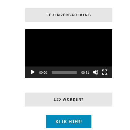
LEDENVERGADERING
Videospeler
00:00
00:51
LID WORDEN?
KLIK HIER!