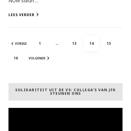
NOW steun …
LEES VERDER
Berichten
PAGINA
PAGINA
PAGINA
PAGINA
1
…
13
14
15
VORIGE
paginering
PAGINA
16
VOLGENDE
SOLIDARITEIT UIT DE VS: COLLEGA’S VAN JFK
STEUNEN ONS
Videospeler